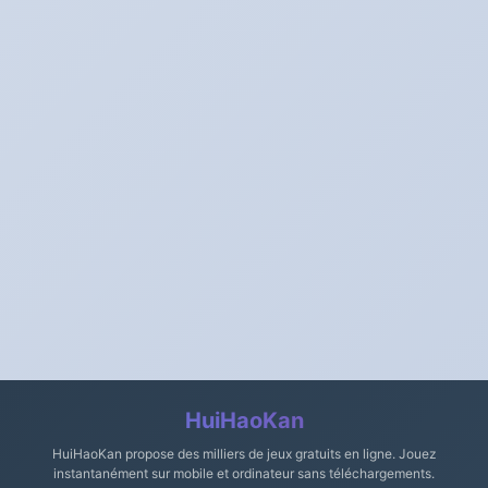
aider les lettres qui
et obstacles sur le
tombent à pousser les
chemin. Sans peur et
petits points.
invincible.
Caractéristiques du jeu :
Caractéristiques du jeu :
1. Résolution de puzzles
1. Parkour à obstacles 2.
2. Un style artistique
Plusieurs armes à feu
concis 3. Niveaux riches
peuvent être débloquées
3. Niveaux riches
HuiHaoKan
HuiHaoKan propose des milliers de jeux gratuits en ligne. Jouez
instantanément sur mobile et ordinateur sans téléchargements.