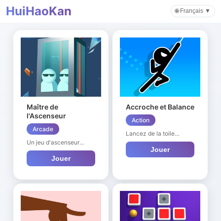
HuiHaoKan
🌐 Français ▼
Maître de
Accroche et Balance
l'Ascenseur
Action
Arcade
Lancez de la toile
d'araignée, accrochez-
Un jeu d'ascenseur
vous à chaque point
Jouer
palpitant et excitant.
d'appui, continuez à
Veuillez amener les
Jouer
avancer vers le point
passagers de
final. Cliquez sur l'écran
l'ascenseur au sol en
pour lancer de la toile
toute sécurité ! Vous
d'araignée, accrochez-
devez faire atterrir
vous à une ancre,
l'ascenseur en toute
relâchez le doigt au bon
sécurité sans toucher
moment, approchez-
d'obstacles. Appuyez et
vous de l'ancre suivante,