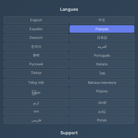
Langues
English
中文
Español
Français
Deutsch
日本語
한국어
العربية
हिन्दी
Português
Русский
Italiano
Türkçe
ไทย
Tiếng Việt
Bahasa Indonesia
Filipino
မြန်မာ
اردو
ਪੰਜਾਬੀ
বাংলা
தமிழ்
فارسی
Polski
Support