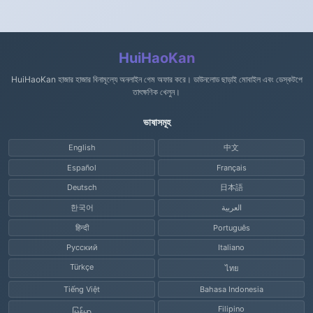
HuiHaoKan
HuiHaoKan হাজার হাজার বিনামূল্যে অনলাইন গেম অফার করে। ডাউনলোড ছাড়াই মোবাইল এবং ডেস্কটপে
তাৎক্ষণিক খেলুন।
ভাষাসমূহ
English
中文
Español
Français
Deutsch
日本語
한국어
العربية
हिन्दी
Português
Русский
Italiano
Türkçe
ไทย
Tiếng Việt
Bahasa Indonesia
Filipino
မြန်မာ