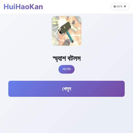
HuiHaoKan
🌐 বাংলা ▼
স্ম্যাশ বটলস
আর্কেড
খেলুন