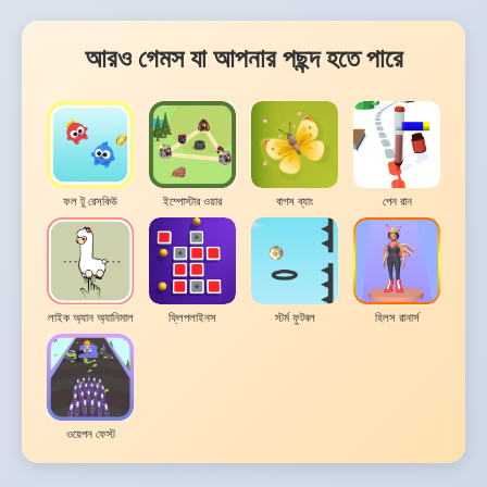
আরও গেমস যা আপনার পছন্দ হতে পারে
ফল টু রেসকিউ
ইম্পোস্টার ওয়ার
বাগস ব্যাং
পেন রান
লাইক অ্যান অ্যানিমাল
ফ্লিপলাইনস
স্টর্ম ফুটবল
হিলস রানার্স
ওয়েপন ফেস্ট